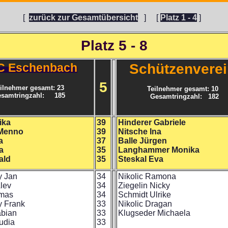
[
zurück zur Gesamtübersicht
]
[
Platz 1 - 4
]
Platz 5 - 8
C Eschenbach
Schützenvere
5
ilnehmer gesamt: 23
Teilnehmer gesamt: 10
samtringzahl: 185
Gesamtringzahl: 182
ika
39
Hinderer Gabriele
 Menno
39
Nitsche Ina
a
37
Balle Jürgen
a
35
Langhammer Monika
ald
35
Steskal Eva
y Jan
34
Nikolic Ramona
Alev
34
Ziegelin Nicky
mas
34
Schmidt Ulrike
y Frank
33
Nikolic Dragan
abian
33
Klugseder Michaela
udia
33