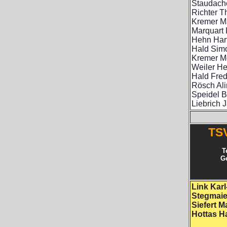
Staudach
Richter Th
Kremer M
Marquart 
Hehn Har
Hald Sim
Kremer Mo
Weiler He
Hald Fred
Rösch Al
Speidel 
Liebrich 
TS
T
G
Link Karl
Stegmai
Siefert M
Hottas H