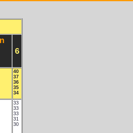
in
6
40
37
36
35
34
33
33
33
31
30