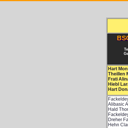
BS
Te
Ge
Hart Mon
Theillen
Frati Alin
Hiebl Lar
Hart Don
Fackelde
Alibasic 
Hald Tho
Fackelde
Dreher F
Hehn Cla